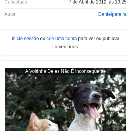
Cancelado
7 de Abril de 2012, às 19:25
Autor
Danielpereira
Inicie sessão
ou
crie uma conta
para ver ou publicar
comentários.
A Voltinha Deles Não É Inconsequente