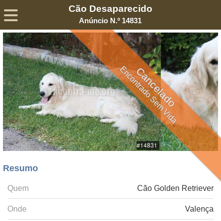
Cão Desaparecido
Sobre
Declaração de Privacidade
Termos de Serviço
Anúncio N.º 14831
©2005-
2026
Encontra-me
® – Todos os Direitos Reservados
Encontrado Sem Vida
Cancelado
Resumo
Quem
Cão Golden Retriever
Onde
Valença