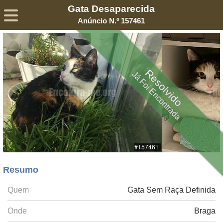
Gata Desaparecida
Sobre
Declaração de Privacidade
Termos de Serviço
Anúncio N.º 157461
©2005-
2026
Encontra-me
® – Todos os Direitos Reservados
Resolvido
Já Foi Encontrada
Resumo
Quem
Gata Sem Raça Definida
Onde
Braga