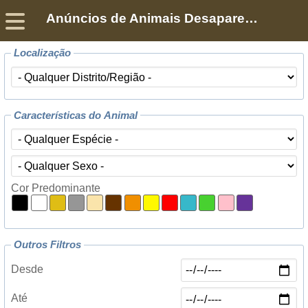
Anúncios de Animais Desaparecidos
Sobre
Declaração de Privacidade
Termos de Serviço
©2005-
2026
Encontra-me
® – Todos os Direitos Reservados
Localização
Características do Animal
Cor Predominante
Outros Filtros
Desde
Até