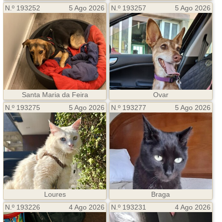
N.º 193252
5 Ago 2026
N.º 193257
5 Ago 2026
Santa Maria da Feira
Ovar
N.º 193275
5 Ago 2026
N.º 193277
5 Ago 2026
Loures
Braga
N.º 193226
4 Ago 2026
N.º 193231
4 Ago 2026