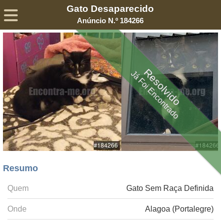
Gato Desaparecido
Sobre
Declaração de Privacidade
Termos de Serviço
Anúncio N.º 184266
©2005-
2026
Encontra-me
® – Todos os Direitos Reservados
Resolvido
Já Foi Encontrado
Resumo
Quem
Gato Sem Raça Definida
Onde
Alagoa (Portalegre)