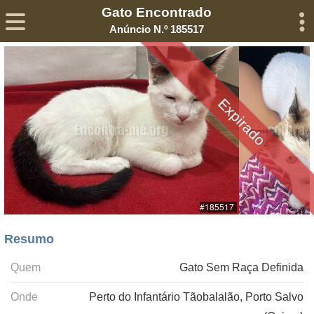
Gato Encontrado
Sobre
Declaração de Privacidade
Termos de Serviço
Anúncio N.º 185517
©2005-
2026
Encontra-me
® – Todos os Direitos Reservados
Expirado
Resumo
Quem
Gato Sem Raça Definida
Onde
Perto do Infantário Tãobalalão, Porto Salvo