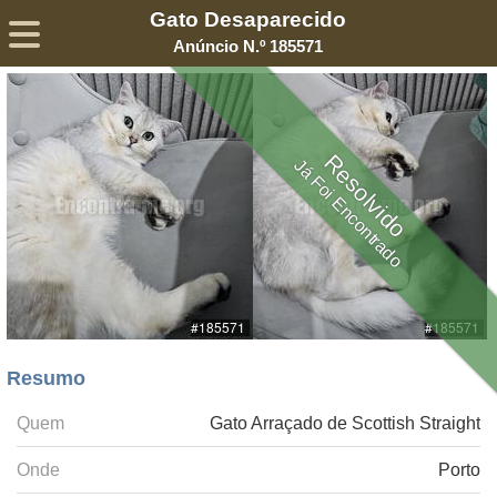
Gato Desaparecido
Sobre
Declaração de Privacidade
Termos de Serviço
Anúncio N.º 185571
©2005-
2026
Encontra-me
® – Todos os Direitos Reservados
Resolvido
Já Foi Encontrado
Resumo
Quem
Gato Arraçado de Scottish Straight
Onde
Porto