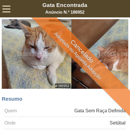
Gata Encontrada
Sobre
Declaração de Privacidade
Termos de Serviço
Anúncio N.º 186952
©2005-
2026
Encontra-me
® – Todos os Direitos Reservados
Adoptada ou Aguarda Adopção
Cancelado
Resumo
Quem
Gata Sem Raça Definida
Onde
Setúbal