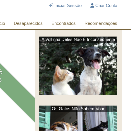
Iniciar Sessão
Criar Conta
cio
Desaparecidos
Encontrados
Recomendações
A Voltinha Deles Não É Inconsequente
do
do
Os Gatos Não Sabem Voar