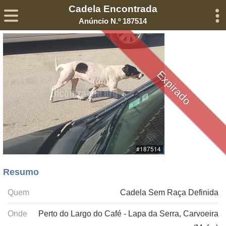
Cadela Encontrada
Sobre
Declaração de Privacidade
Termos de Serviço
Anúncio N.º 187514
©2005-
2026
Encontra-me
® – Todos os Direitos Reservados
Expirado
Resumo
Quem
Cadela Sem Raça Definida
Onde
Perto do Largo do Café - Lapa da Serra, Carvoeira