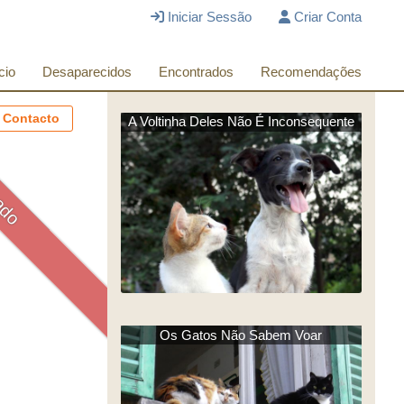
Iniciar Sessão
Criar Conta
cio
Desaparecidos
Encontrados
Recomendações
 Contacto
A Voltinha Deles Não É Inconsequente
ado
Os Gatos Não Sabem Voar