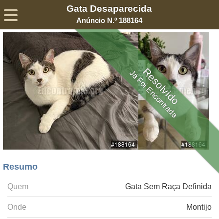
Gata Desaparecida
Sobre
Declaração de Privacidade
Termos de Serviço
Anúncio N.º 188164
©2005-
2026
Encontra-me
® – Todos os Direitos Reservados
Resolvido
Já Foi Encontrada
Resumo
Quem
Gata Sem Raça Definida
Onde
Montijo