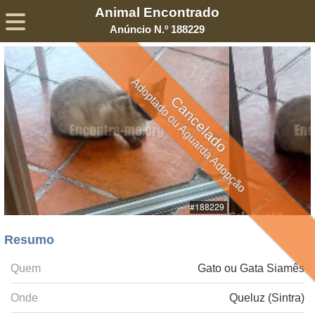
Animal Encontrado
Sobre
Declaração de Privacidade
Termos de Serviço
Anúncio N.º 188229
©2005-
2026
Encontra-me
® – Todos os Direitos Reservados
Adoptado ou Aguarda Adopção
Cancelado
Resumo
Quem
Gato ou Gata Siamês
Onde
Queluz (Sintra)