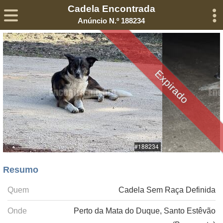
Cadela Encontrada
Sobre
Declaração de Privacidade
Termos de Serviço
Anúncio N.º 188234
©2005-
2026
Encontra-me
® – Todos os Direitos Reservados
Expirado
Resumo
Quem
Cadela Sem Raça Definida
Onde
Perto da Mata do Duque, Santo Estêvão