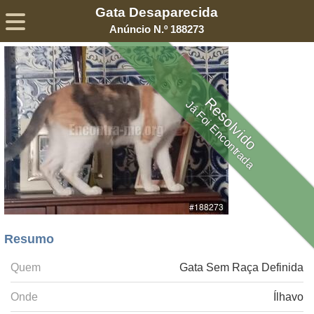
Gata Desaparecida
Sobre
Declaração de Privacidade
Termos de Serviço
Anúncio N.º 188273
©2005-
2026
Encontra-me
® – Todos os Direitos Reservados
Resolvido
Já Foi Encontrada
Resumo
Quem
Gata Sem Raça Definida
Onde
Ílhavo