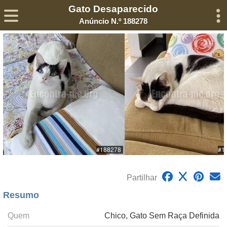
Gato Desaparecido
Sobre
Declaração de Privacidade
Termos de Serviço
Anúncio N.º 188278
©2005-
2026
Encontra-me
® – Todos os Direitos Reservados
Partilhar
Resumo
Quem
Chico, Gato Sem Raça Definida