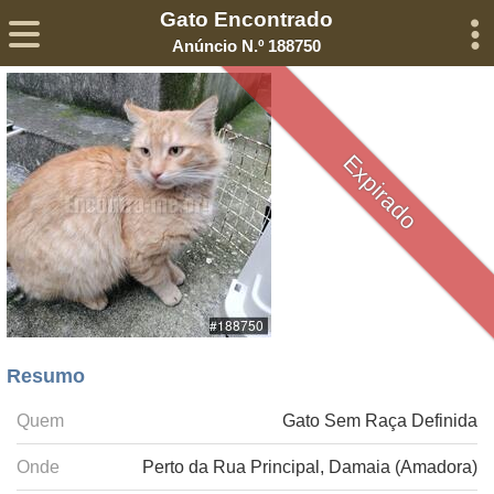
Gato Encontrado
Sobre
Declaração de Privacidade
Termos de Serviço
Anúncio N.º 188750
©2005-
2026
Encontra-me
® – Todos os Direitos Reservados
Expirado
Resumo
Quem
Gato Sem Raça Definida
Onde
Perto da Rua Principal, Damaia (Amadora)