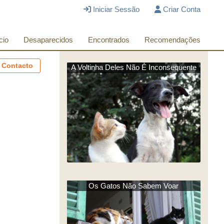
Iniciar Sessão
Criar Conta
cio
Desaparecidos
Encontrados
Recomendações
 Contacto
A Voltinha Deles Não É Inconsequente
Os Gatos Não Sabem Voar