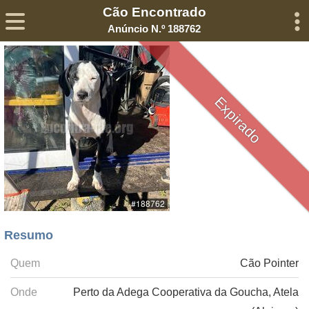
Cão Encontrado
Sobre
Declaração de Privacidade
Termos de Serviço
Anúncio N.º 188762
©2005-
2026
Encontra-me
® – Todos os Direitos Reservados
Expirado
Resumo
Quem
Cão Pointer
Onde
Perto da Adega Cooperativa da Goucha, Atela