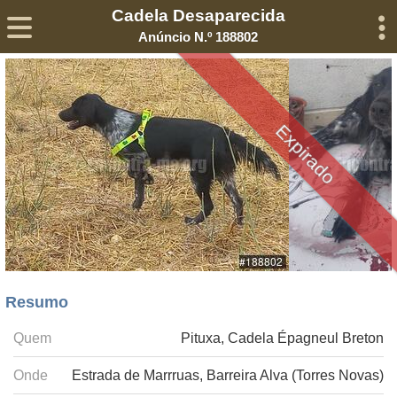
Cadela Desaparecida
Sobre
Declaração de Privacidade
Termos de Serviço
Anúncio N.º 188802
©2005-
2026
Encontra-me
® – Todos os Direitos Reservados
Expirado
Resumo
Quem
Pituxa, Cadela Épagneul Breton
Onde
Estrada de Marrruas, Barreira Alva (Torres Novas)