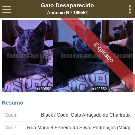
Gato Desaparecido
Sobre
Declaração de Privacidade
Termos de Serviço
Anúncio N.º 189552
©2005-
2026
Encontra-me
® – Todos os Direitos Reservados
Expirado
Resumo
Quem
Black / Godo, Gato Arraçado de Chartreux
Onde
Rua Manuel Ferreira da Silva, Pedrouços (Maia)