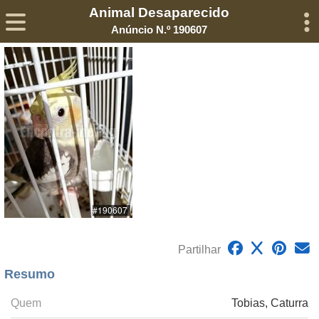
Animal Desaparecido
Sobre
Declaração de Privacidade
Termos de Serviço
Anúncio N.º 190607
©2005-
2026
Encontra-me
® – Todos os Direitos Reservados
Partilhar
Resumo
Quem
Tobias, Caturra