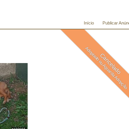
Início
Publicar Anún
Adoptado ou Aguarda Adopção
Cancelado