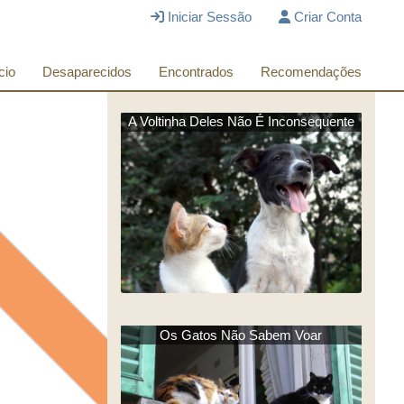
Iniciar Sessão
Criar Conta
cio
Desaparecidos
Encontrados
Recomendações
A Voltinha Deles Não É Inconsequente
Os Gatos Não Sabem Voar