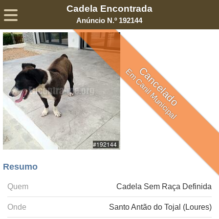
Cadela Encontrada
Sobre
Declaração de Privacidade
Termos de Serviço
Anúncio N.º 192144
©2005-
2026
Encontra-me
® – Todos os Direitos Reservados
Cancelado
Em Canil Municipal
Resumo
Quem
Cadela Sem Raça Definida
Onde
Santo Antão do Tojal (Loures)