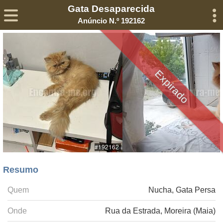
Gata Desaparecida
Sobre
Declaração de Privacidade
Termos de Serviço
Anúncio N.º 192162
©2005-
2026
Encontra-me
® – Todos os Direitos Reservados
Expirado
Resumo
Quem
Nucha, Gata Persa
Onde
Rua da Estrada, Moreira (Maia)