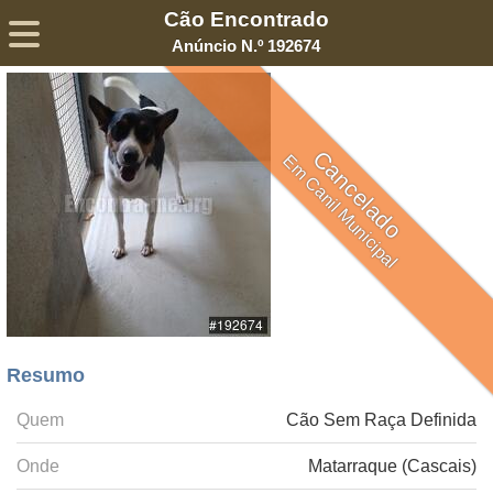
Cão Encontrado
Sobre
Declaração de Privacidade
Termos de Serviço
Anúncio N.º 192674
©2005-
2026
Encontra-me
® – Todos os Direitos Reservados
Cancelado
Em Canil Municipal
Resumo
Quem
Cão Sem Raça Definida
Onde
Matarraque (Cascais)