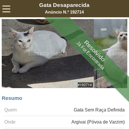
Gata Desaparecida
Sobre
Declaração de Privacidade
Termos de Serviço
Anúncio N.º 192714
©2005-
2026
Encontra-me
® – Todos os Direitos Reservados
Resolvido
Já Foi Encontrada
Resumo
Quem
Gata Sem Raça Definida
Onde
Argivai (Póvoa de Varzim)