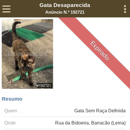
Gata Desaparecida
Sobre
Declaração de Privacidade
Termos de Serviço
Anúncio N.º 192721
©2005-
2026
Encontra-me
® – Todos os Direitos Reservados
Expirado
Resumo
Quem
Gata Sem Raça Definida
Onde
Rua da Bidoeira, Barracão (Leiria)