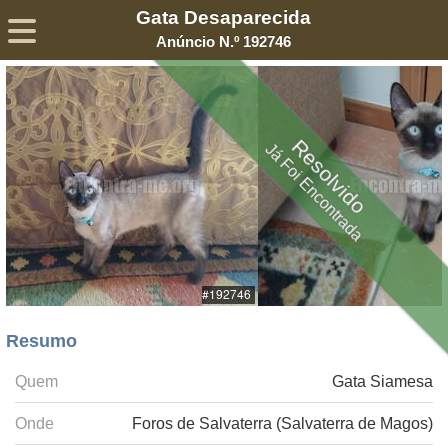
Gata Desaparecida
Sobre
Declaração de Privacidade
Termos de Serviço
Anúncio N.º 192746
©2005-
2026
Encontra-me
® – Todos os Direitos Reservados
Resolvido
Já Foi Encontrada
Resumo
Quem
Gata Siamesa
Onde
Foros de Salvaterra (Salvaterra de Magos)