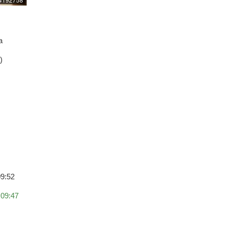
a
)
09:52
 09:47