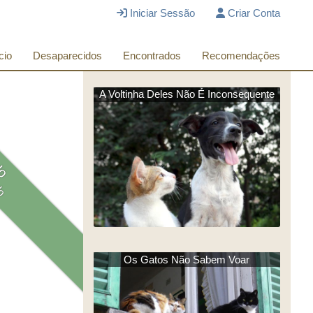
Iniciar Sessão
Criar Conta
cio
Desaparecidos
Encontrados
Recomendações
A Voltinha Deles Não É Inconsequente
do
do
Os Gatos Não Sabem Voar