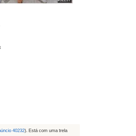
a
3
núncio 40232
). Está com uma trela