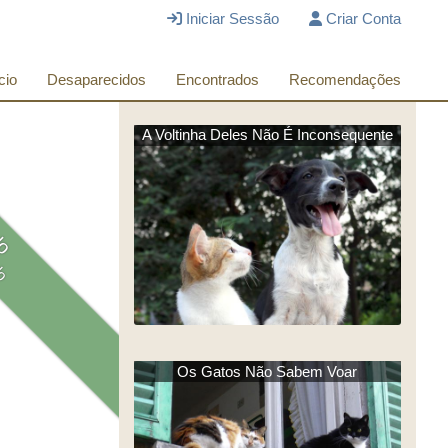
Iniciar Sessão
Criar Conta
cio
Desaparecidos
Encontrados
Recomendações
A Voltinha Deles Não É Inconsequente
do
do
Os Gatos Não Sabem Voar